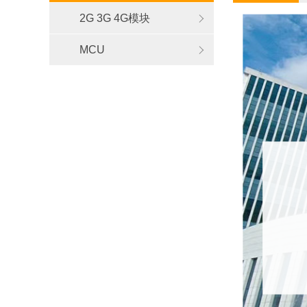
2G 3G 4G模块
MCU