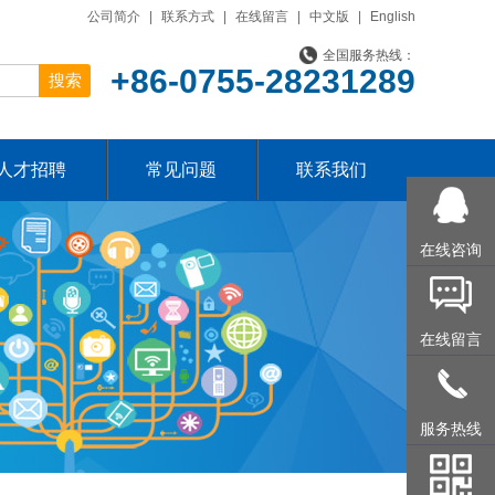
公司简介
|
联系方式
|
在线留言
|
中文版
|
English
全国服务热线：
+86-0755-28231289
人才招聘
常见问题
联系我们
在线咨询
在线留言
服务热线